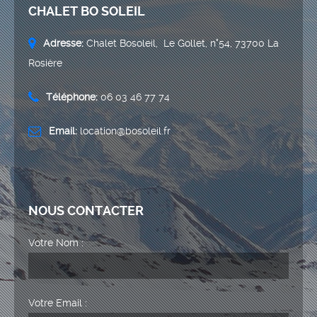
CHALET BO SOLEIL
Adresse:
Chalet Bosoleil, Le Gollet, n°54, 73700 La
Rosière
Téléphone:
06 03 46 77 74
Email:
location@bosoleil.fr
NOUS CONTACTER
Votre Nom :
Votre Email :